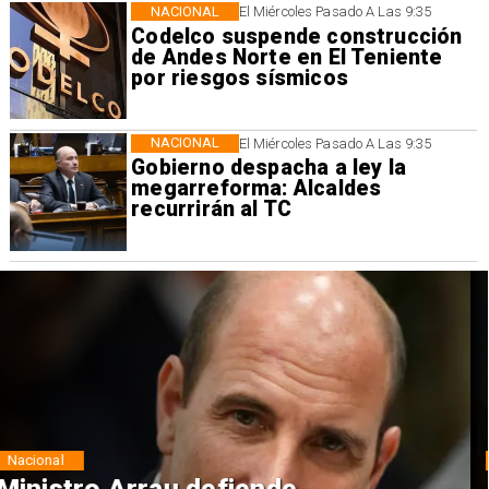
NACIONAL
El Miércoles Pasado A Las 9:35
Codelco suspende construcción
de Andes Norte en El Teniente
por riesgos sísmicos
NACIONAL
El Miércoles Pasado A Las 9:35
Gobierno despacha a ley la
megarreforma: Alcaldes
recurrirán al TC
Nacional
Actriz chilena compite por el