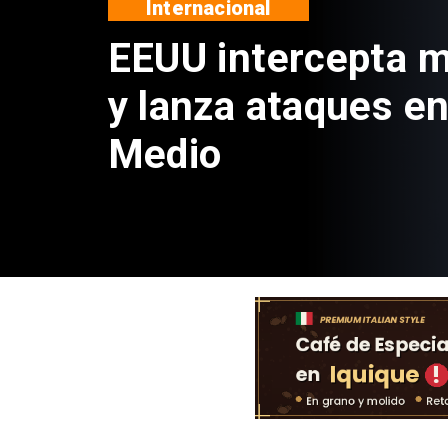
Nacional
Estado venderá
propiedades a t
portal de licitac