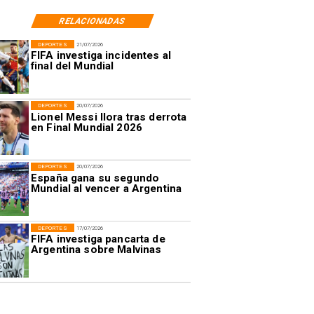
RELACIONADAS
DEPORTES
21/07/2026
FIFA investiga incidentes al
final del Mundial
DEPORTES
20/07/2026
Lionel Messi llora tras derrota
en Final Mundial 2026
DEPORTES
20/07/2026
España gana su segundo
Mundial al vencer a Argentina
DEPORTES
17/07/2026
FIFA investiga pancarta de
Argentina sobre Malvinas