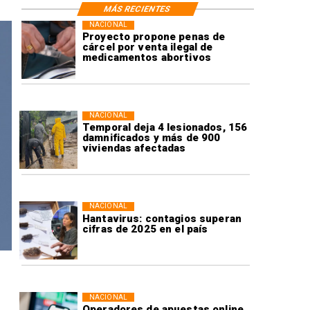
MÁS RECIENTES
NACIONAL
Proyecto propone penas de
cárcel por venta ilegal de
medicamentos abortivos
NACIONAL
Temporal deja 4 lesionados, 156
damnificados y más de 900
viviendas afectadas
NACIONAL
Hantavirus: contagios superan
cifras de 2025 en el país
NACIONAL
Operadores de apuestas online