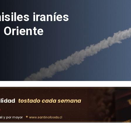
 más de 100
ravés de nuevo
iones