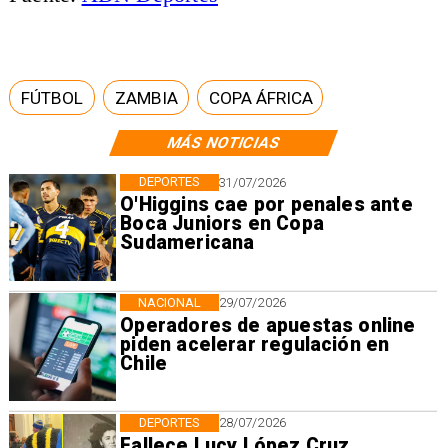
FÚTBOL
ZAMBIA
COPA ÁFRICA
MÁS NOTICIAS
DEPORTES
31/07/2026
O'Higgins cae por penales ante
Boca Juniors en Copa
Sudamericana
NACIONAL
29/07/2026
Operadores de apuestas online
piden acelerar regulación en
Chile
DEPORTES
28/07/2026
Fallece Lucy López Cruz,