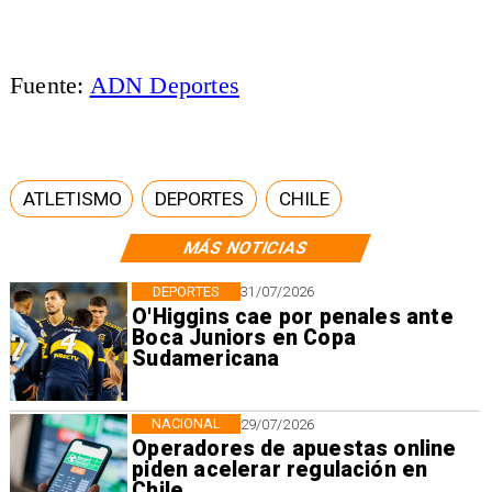
Fuente:
ADN Deportes
ATLETISMO
DEPORTES
CHILE
MÁS NOTICIAS
DEPORTES
31/07/2026
O'Higgins cae por penales ante
Boca Juniors en Copa
Sudamericana
NACIONAL
29/07/2026
Operadores de apuestas online
piden acelerar regulación en
Chile