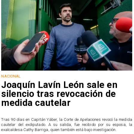
NACIONAL
Joaquín Lavín León sale en
silencio tras revocación de
medida cautelar
s
Tras 90 días en Capitán Yáber, la Corte de Apelaciones revocó la medida
cautelar del exdiputado. A su salida, fue recibido por su esposa, la
exalcaldesa Cathy Barriga, quien también está bajo investigación.