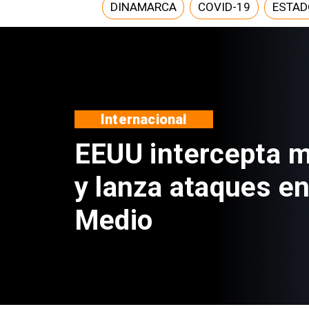
DINAMARCA
COVID-19
ESTAD
Nacional
Estado venderá m
propiedades a tra
portal de licitacio