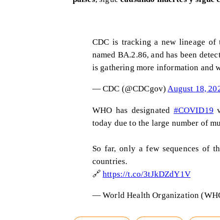
CDC is tracking a new lineage of 
named BA.2.86, and has been detect
is gathering more information and wi
— CDC (@CDCgov)
August 18, 20
WHO has designated
#COVID19
v
today due to the large number of mut
So far, only a few sequences of t
countries.
🔗
https://t.co/3tJkDZdY1V
— World Health Organization (