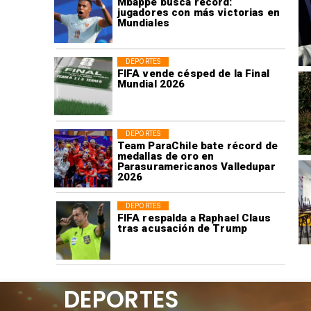
Mbappé busca récord:
jugadores con más victorias en
Mundiales
DEPORTES
FIFA vende césped de la Final
Mundial 2026
DEPORTES
Team ParaChile bate récord de
medallas de oro en
Parasuramericanos Valledupar
2026
DEPORTES
FIFA respalda a Raphael Claus
tras acusación de Trump
DEPORTES