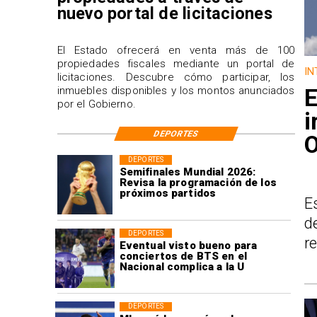
nuevo portal de licitaciones
El Estado ofrecerá en venta más de 100
propiedades fiscales mediante un portal de
IN
licitaciones. Descubre cómo participar, los
E
inmuebles disponibles y los montos anunciados
por el Gobierno.
i
DEPORTES
O
DEPORTES
Semifinales Mundial 2026:
Revisa la programación de los
próximos partidos
E
d
DEPORTES
r
Eventual visto bueno para
conciertos de BTS en el
Nacional complica a la U
DEPORTES