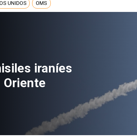
OS UNIDOS
OMS
ás de 100
vés de nuevo
nes