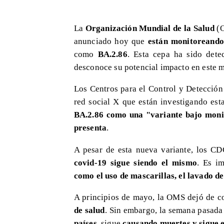
La
Organización Mundial de la Salud
(
anunciado hoy que
están monitoreando
como
BA.2.86
. Esta cepa ha sido det
desconoce su potencial impacto en este 
Los Centros para el Control y Detecció
red social X que están investigando es
BA.2.86 como una "variante bajo moni
presenta
.
A pesar de esta nueva variante, los C
covid-19 sigue siendo el mismo
. Es im
como el uso de mascarillas, el lavado d
A principios de mayo, la OMS dejó de c
de salud
. Sin embargo, la semana pasada
países
, sigue
causando muertes y sigue 