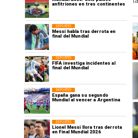
t
anfitriones en tres continentes
DEPORTES
Messi habla tras derrota en
final del Mundial
DEPORTES
FIFA investiga incidentes al
final del Mundial
DEPORTES
España gana su segundo
Mundial al vencer a Argentina
DEPORTES
Lionel Messi llora tras derrota
en Final Mundial 2026