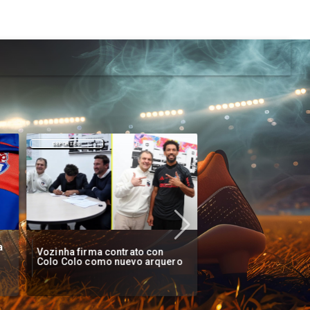
DEPORTES
DEPORTES
a
Vozinha firma contrato con
Clark increpado por
Colo Colo como nuevo arquero
la U en Centro de Ju