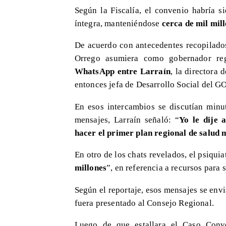
Según la Fiscalía, el convenio habría s
íntegra, manteniéndose
cerca de mil mil
De acuerdo con antecedentes recopilados
Orrego asumiera como gobernador reg
WhatsApp entre Larraín
, la directora
entonces jefa de Desarrollo Social del 
En esos intercambios se discutían minu
mensajes, Larraín señaló: “
Yo le dije 
hacer el primer plan regional de salud m
En otro de los chats revelados, el psiquia
millones
”, en referencia a recursos para 
Según el reportaje, esos mensajes se env
fuera presentado al Consejo Regional.
Luego de que estallara el Caso Conv