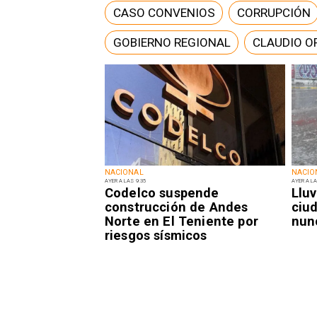
CASO CONVENIOS
CORRUPCIÓN
GOBIERNO REGIONAL
CLAUDIO O
NACIONAL
NACIO
AYER A LAS 9:35
AYER A LA
Codelco suspende
Lluv
construcción de Andes
ciu
Norte en El Teniente por
nun
riesgos sísmicos