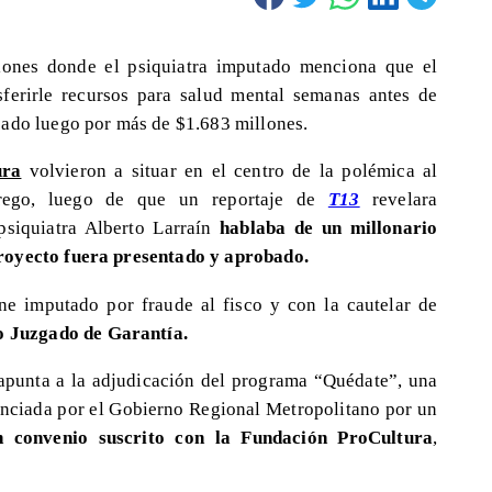
iones donde el psiquiatra imputado menciona que el
ferirle recursos para salud mental semanas antes de
cado luego por más de $1.683 millones.
ura
volvieron a situar en el centro de la polémica al
rrego, luego de que un reportaje de
T13
revelara
psiquiatra Alberto Larraín
hablaba de un millonario
royecto fuera presentado y aprobado.
ne imputado por fraude al fisco y con la cautelar de
o Juzgado de Garantía.
 apunta a la adjudicación del programa “Quédate”, una
nanciada por el Gobierno Regional Metropolitano por un
n convenio suscrito con la Fundación ProCultura
,