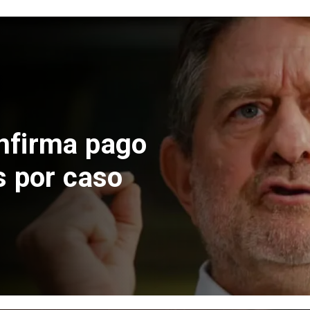
rma pago
or caso