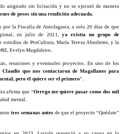
ido asignado sin licitación y no se ejecutó de manera
lones de pesos sin una rendición adecuada.
 por la Fiscalía de Antofagasta, a solo 20 días de que
ional, en julio de 2021,
ya existía un grupo de
 de estudios de ProCultura, María Teresa Abusleme, y la
GORE, Evelyn Magdaleno.
tas, reuniones y eventuales proyectos. En uno de los
a Claudio que nos contactaron de Magallanes para
ental, pero él quiere ser el primero
”.
tra afirma que “
Orrego me quiere pasar como dos mil
salud mental.
iaron
tres semanas antes
de que el proyecto “Quédate”
enios en 2023, Larraín renunció a su cargo en la