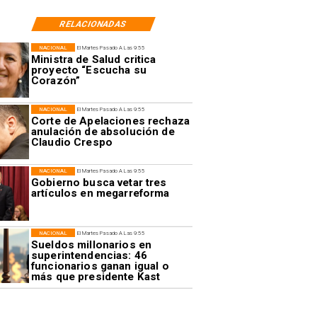
RELACIONADAS
NACIONAL
El Martes Pasado A Las 9:55
Ministra de Salud critica
proyecto “Escucha su
Corazón”
NACIONAL
El Martes Pasado A Las 9:55
Corte de Apelaciones rechaza
anulación de absolución de
Claudio Crespo
NACIONAL
El Martes Pasado A Las 9:55
Gobierno busca vetar tres
artículos en megarreforma
NACIONAL
El Martes Pasado A Las 9:55
Sueldos millonarios en
superintendencias: 46
funcionarios ganan igual o
más que presidente Kast