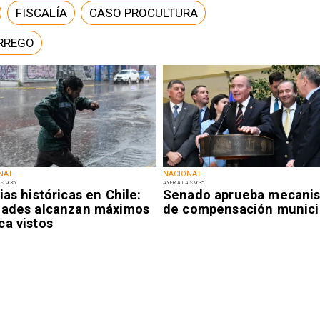
FISCALÍA
CASO PROCULTURA
RREGO
NAL
NACIONAL
S 9:35
AYER A LAS 9:35
ias históricas en Chile:
Senado aprueba mecani
dades alcanzan máximos
de compensación munici
ca vistos