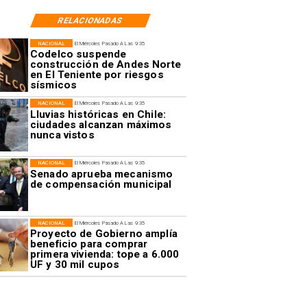
RELACIONADAS
NACIONAL
El Miércoles Pasado A Las 9:35
Codelco suspende
construcción de Andes Norte
en El Teniente por riesgos
sísmicos
NACIONAL
El Miércoles Pasado A Las 9:35
Lluvias históricas en Chile:
ciudades alcanzan máximos
nunca vistos
NACIONAL
El Miércoles Pasado A Las 9:35
Senado aprueba mecanismo
de compensación municipal
NACIONAL
El Miércoles Pasado A Las 9:35
Proyecto de Gobierno amplía
beneficio para comprar
primera vivienda: tope a 6.000
UF y 30 mil cupos