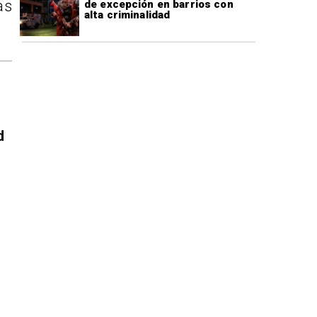
as
de excepción en barrios con
alta criminalidad
d