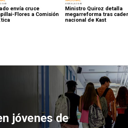
NAL
NACIONAL
S 9:49
AYER A LAS 9:49
ado envía cruce
Ministro Quiroz detalla
illai-Flores a Comisión
megarreforma tras cade
tica
nacional de Kast
 del Parque