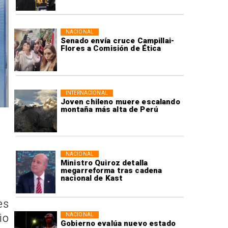
NACIONAL
Senado envía cruce Campillai-
Flores a Comisión de Ética
INTERNACIONAL
Joven chileno muere escalando
montaña más alta de Perú
NACIONAL
Ministro Quiroz detalla
megarreforma tras cadena
nacional de Kast
es
NACIONAL
io
Gobierno evalúa nuevo estado