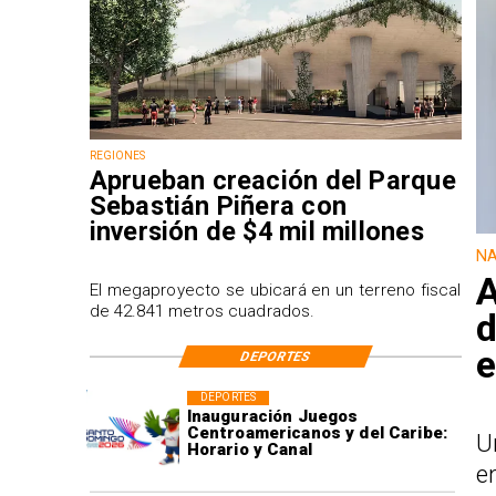
REGIONES
Aprueban creación del Parque
Sebastián Piñera con
inversión de $4 mil millones
NA
A
El megaproyecto se ubicará en un terreno fiscal
de 42.841 metros cuadrados.
d
e
DEPORTES
DEPORTES
Inauguración Juegos
Centroamericanos y del Caribe:
U
Horario y Canal
e