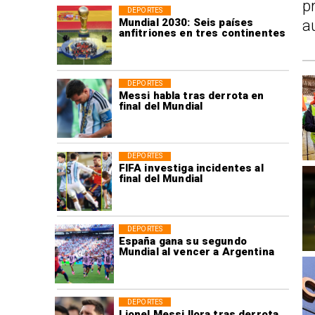
p
DEPORTES
Mundial 2030: Seis países
a
anfitriones en tres continentes
DEPORTES
Messi habla tras derrota en
final del Mundial
DEPORTES
FIFA investiga incidentes al
final del Mundial
DEPORTES
España gana su segundo
Mundial al vencer a Argentina
DEPORTES
Lionel Messi llora tras derrota