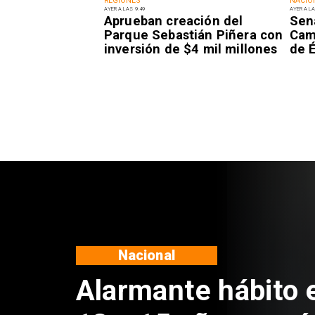
REGIONES
NACIO
AYER A LAS 9:49
AYER A LA
Aprueban creación del
Sen
Parque Sebastián Piñera con
Camp
inversión de $4 mil millones
de É
Regiones
Aprueban creación