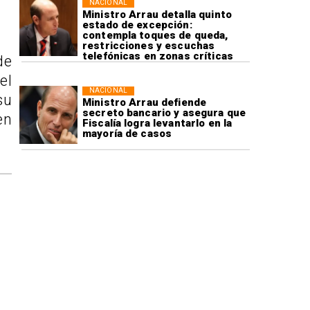
NACIONAL
Ministro Arrau detalla quinto
estado de excepción:
contempla toques de queda,
restricciones y escuchas
telefónicas en zonas críticas
de
el
NACIONAL
su
Ministro Arrau defiende
secreto bancario y asegura que
en
Fiscalía logra levantarlo en la
mayoría de casos