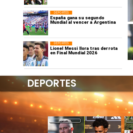
DEPORTES
España gana su segundo
Mundial al vencer a Argentina
DEPORTES
Lionel Messi llora tras derrota
en Final Mundial 2026
DEPORTES
DEPORTES