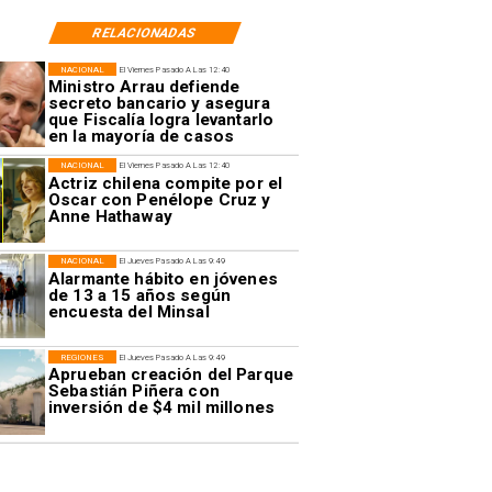
RELACIONADAS
NACIONAL
El Viernes Pasado A Las 12:40
Ministro Arrau defiende
secreto bancario y asegura
que Fiscalía logra levantarlo
en la mayoría de casos
NACIONAL
El Viernes Pasado A Las 12:40
Actriz chilena compite por el
Oscar con Penélope Cruz y
Anne Hathaway
NACIONAL
El Jueves Pasado A Las 9:49
Alarmante hábito en jóvenes
de 13 a 15 años según
encuesta del Minsal
REGIONES
El Jueves Pasado A Las 9:49
Aprueban creación del Parque
Sebastián Piñera con
inversión de $4 mil millones