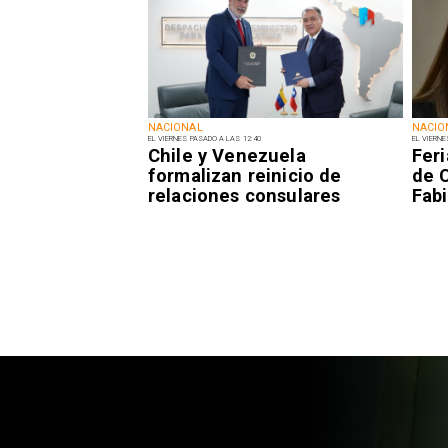
NACIONAL
NACIO
EL VIERNES PASADO A LAS 12:40
EL VIERNE
Chile y Venezuela
Fer
formalizan reinicio de
de 
relaciones consulares
Fabi