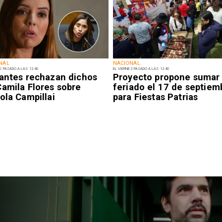
NAL
NACIONAL
S PASADO A LAS 12:40
EL VIERNES PASADO A LAS 12:40
iantes rechazan dichos
Proyecto propone sumar
Camila Flores sobre
feriado el 17 de septiem
ola Campillai
para Fiestas Patrias