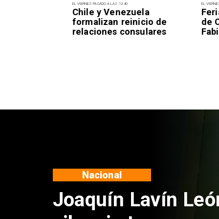
EL VIERNES PASADO A LAS 12:40
EL VIERNE
Chile y Venezuela
Fer
formalizan reinicio de
de 
relaciones consulares
Fabi
Nacional
Chile y Venezuela