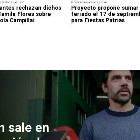
S PASADO A LAS 12:40
EL VIERNES PASADO A LAS 12:40
iantes rechazan dichos
Proyecto propone sumar
Camila Flores sobre
feriado el 17 de septiem
ola Campillai
para Fiestas Patrias
 formalizan