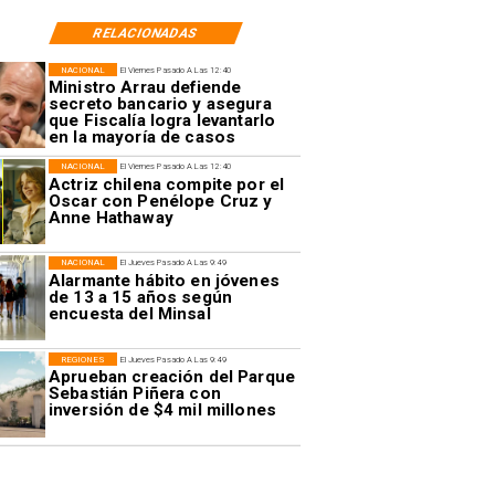
RELACIONADAS
NACIONAL
El Viernes Pasado A Las 12:40
Ministro Arrau defiende
secreto bancario y asegura
que Fiscalía logra levantarlo
en la mayoría de casos
NACIONAL
El Viernes Pasado A Las 12:40
Actriz chilena compite por el
Oscar con Penélope Cruz y
Anne Hathaway
NACIONAL
El Jueves Pasado A Las 9:49
Alarmante hábito en jóvenes
de 13 a 15 años según
encuesta del Minsal
REGIONES
El Jueves Pasado A Las 9:49
Aprueban creación del Parque
Sebastián Piñera con
inversión de $4 mil millones