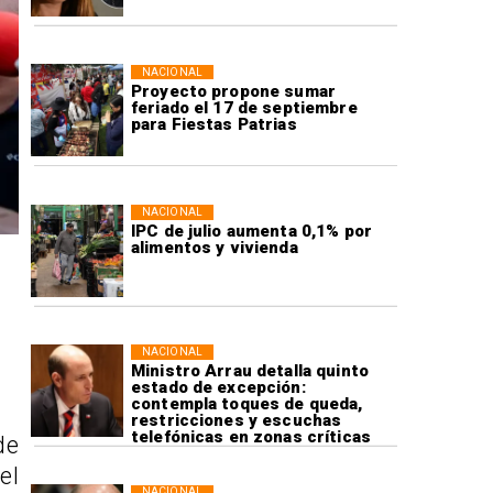
NACIONAL
Proyecto propone sumar
feriado el 17 de septiembre
para Fiestas Patrias
NACIONAL
IPC de julio aumenta 0,1% por
alimentos y vivienda
NACIONAL
Ministro Arrau detalla quinto
estado de excepción:
contempla toques de queda,
restricciones y escuchas
telefónicas en zonas críticas
de
el
NACIONAL