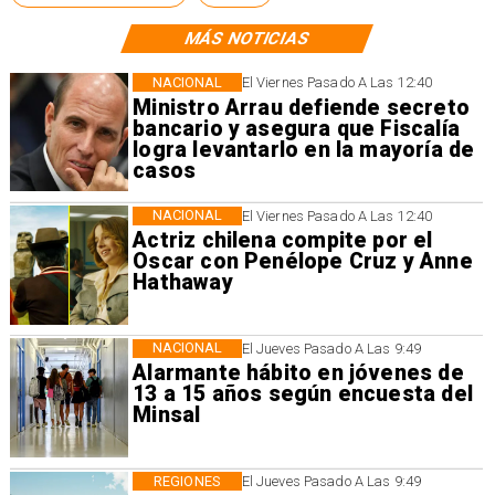
MÁS NOTICIAS
NACIONAL
El Viernes Pasado A Las 12:40
Ministro Arrau defiende secreto
bancario y asegura que Fiscalía
logra levantarlo en la mayoría de
casos
NACIONAL
El Viernes Pasado A Las 12:40
Actriz chilena compite por el
Oscar con Penélope Cruz y Anne
Hathaway
NACIONAL
El Jueves Pasado A Las 9:49
Alarmante hábito en jóvenes de
13 a 15 años según encuesta del
Minsal
REGIONES
El Jueves Pasado A Las 9:49