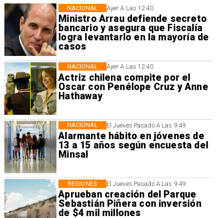
NACIONAL
Ayer A Las 12:40
Ministro Arrau defiende secreto
bancario y asegura que Fiscalía
logra levantarlo en la mayoría de
casos
NACIONAL
Ayer A Las 12:40
Actriz chilena compite por el
Oscar con Penélope Cruz y Anne
Hathaway
NACIONAL
El Jueves Pasado A Las 9:49
Alarmante hábito en jóvenes de
13 a 15 años según encuesta del
Minsal
REGIONES
El Jueves Pasado A Las 9:49
Aprueban creación del Parque
Sebastián Piñera con inversión
de $4 mil millones