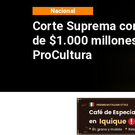
Nacional
Codelco suspende
de Andes Norte en
por riesgos sísmi