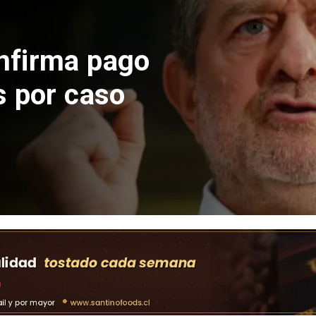
 construcción
 El Teniente
cos