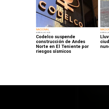
NACIONAL
NACIO
AYER A LAS 9:35
AYER A LA
Codelco suspende
Lluv
construcción de Andes
ciu
Norte en El Teniente por
nun
riesgos sísmicos