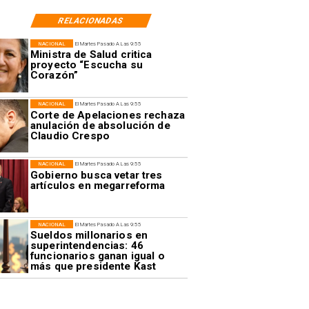
RELACIONADAS
NACIONAL
El Martes Pasado A Las 9:55
Ministra de Salud critica
proyecto “Escucha su
Corazón”
NACIONAL
El Martes Pasado A Las 9:55
Corte de Apelaciones rechaza
anulación de absolución de
Claudio Crespo
NACIONAL
El Martes Pasado A Las 9:55
Gobierno busca vetar tres
artículos en megarreforma
NACIONAL
El Martes Pasado A Las 9:55
Sueldos millonarios en
superintendencias: 46
funcionarios ganan igual o
más que presidente Kast