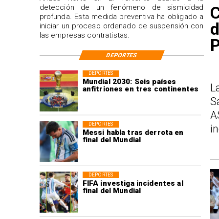
detección de un fenómeno de sismicidad
C
profunda. Esta medida preventiva ha obligado a
d
iniciar un proceso ordenado de suspensión con
las empresas contratistas.
P
DEPORTES
DEPORTES
Mundial 2030: Seis países
L
anfitriones en tres continentes
S
A
DEPORTES
i
Messi habla tras derrota en
final del Mundial
DEPORTES
FIFA investiga incidentes al
final del Mundial