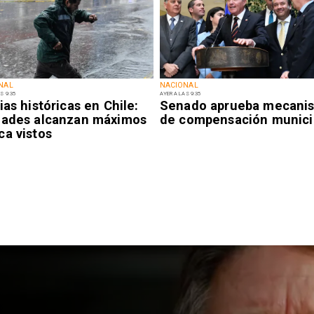
NAL
NACIONAL
S 9:35
AYER A LAS 9:35
ias históricas en Chile:
Senado aprueba mecani
dades alcanzan máximos
de compensación munici
ca vistos