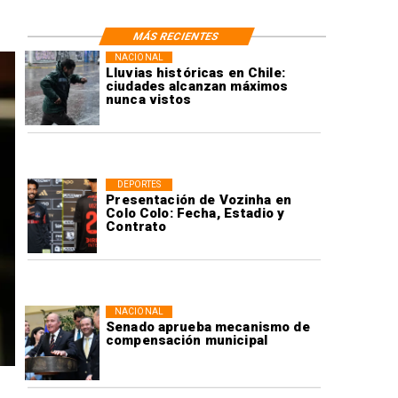
MÁS RECIENTES
NACIONAL
Lluvias históricas en Chile:
ciudades alcanzan máximos
nunca vistos
DEPORTES
Presentación de Vozinha en
Colo Colo: Fecha, Estadio y
Contrato
NACIONAL
Senado aprueba mecanismo de
compensación municipal