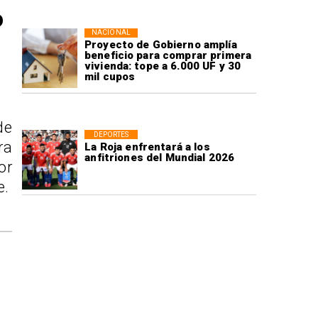
o
NACIONAL
Proyecto de Gobierno amplía
beneficio para comprar primera
vivienda: tope a 6.000 UF y 30
mil cupos
de
DEPORTES
ra
La Roja enfrentará a los
anfitriones del Mundial 2026
or
e.