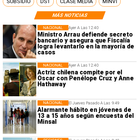
SUBSIDIO
DS1
CLASE MEDIA
MINVI
MÁS NOTICIAS
NACIONAL
Ayer A Las 12:40
Ministro Arrau defiende secreto
bancario y asegura que Fiscalía
logra levantarlo en la mayoría de
casos
NACIONAL
Ayer A Las 12:40
Actriz chilena compite por el
Oscar con Penélope Cruz y Anne
Hathaway
NACIONAL
El Jueves Pasado A Las 9:49
Alarmante hábito en jóvenes de
13 a 15 años según encuesta del
Minsal