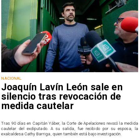
NACIONAL
Joaquín Lavín León sale en
silencio tras revocación de
medida cautelar
s
Tras 90 días en Capitán Yáber, la Corte de Apelaciones revocó la medida
cautelar del exdiputado. A su salida, fue recibido por su esposa, la
exalcaldesa Cathy Barriga, quien también está bajo investigación.