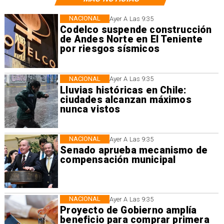
NACIONAL
Ayer A Las 9:35
Codelco suspende construcción
de Andes Norte en El Teniente
por riesgos sísmicos
NACIONAL
Ayer A Las 9:35
Lluvias históricas en Chile:
ciudades alcanzan máximos
nunca vistos
NACIONAL
Ayer A Las 9:35
Senado aprueba mecanismo de
compensación municipal
NACIONAL
Ayer A Las 9:35
Proyecto de Gobierno amplía
beneficio para comprar primera