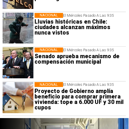
NACIONAL
El Miércoles Pasado A Las 9:35
Lluvias históricas en Chile:
ciudades alcanzan máximos
nunca vistos
NACIONAL
El Miércoles Pasado A Las 9:35
Senado aprueba mecanismo de
compensación municipal
NACIONAL
El Miércoles Pasado A Las 9:35
Proyecto de Gobierno amplía
beneficio para comprar primera
vivienda: tope a 6.000 UF y 30 mil
cupos