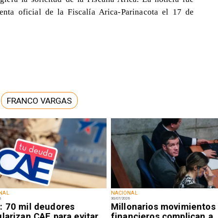
nta oficial de la Fiscalía Arica-Parinacota el 17 de
FRANCO VARGAS
NAL
NACIONAL
6
30/07/2026
: 70 mil deudores
Millonarios movimientos
larizan CAE para evitar
financieros complican a