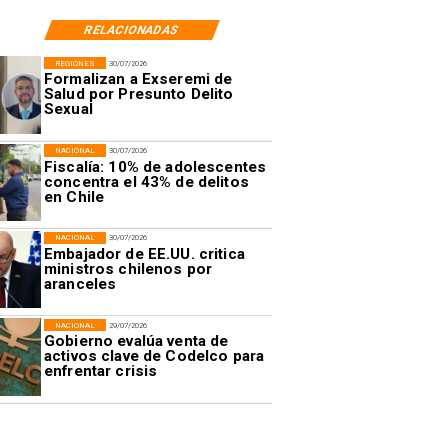
RELACIONADAS
REGIONES
30/07/2026
Formalizan a Exseremi de
Salud por Presunto Delito
Sexual
NACIONAL
30/07/2026
Fiscalía: 10% de adolescentes
concentra el 43% de delitos
en Chile
NACIONAL
30/07/2026
Embajador de EE.UU. critica
ministros chilenos por
aranceles
NACIONAL
29/07/2026
Gobierno evalúa venta de
activos clave de Codelco para
enfrentar crisis