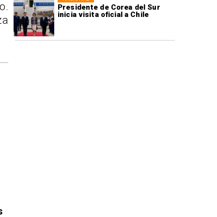
o.
Presidente de Corea del Sur
inicia visita oficial a Chile
za
s