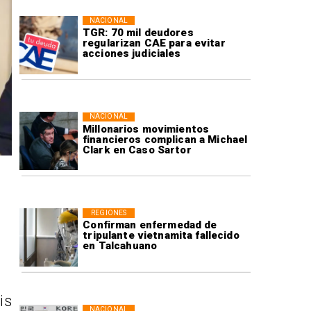
NACIONAL
TGR: 70 mil deudores
regularizan CAE para evitar
acciones judiciales
NACIONAL
Millonarios movimientos
financieros complican a Michael
Clark en Caso Sartor
REGIONES
Confirman enfermedad de
tripulante vietnamita fallecido
en Talcahuano
is
NACIONAL