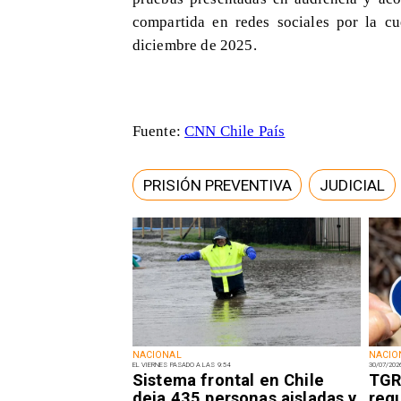
compartida en redes sociales por la cue
diciembre de 2025.
Fuente:
CNN Chile País
PRISIÓN PREVENTIVA
JUDICIAL
NACIONAL
NACIO
EL VIERNES PASADO A LAS 9:54
30/07/202
Sistema frontal en Chile
TGR
deja 435 personas aisladas y
regu