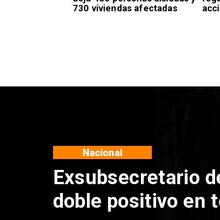
730 viviendas afectadas
acci
Nacional
Sistema frontal en
435 personas aisl