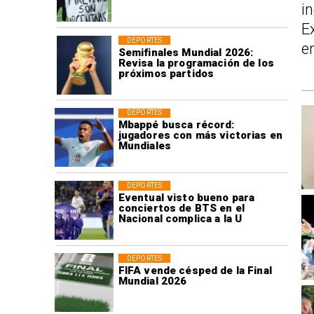
i
E
DEPORTES
e
Semifinales Mundial 2026:
Revisa la programación de los
próximos partidos
DEPORTES
Mbappé busca récord:
jugadores con más victorias en
Mundiales
DEPORTES
Eventual visto bueno para
conciertos de BTS en el
Nacional complica a la U
DEPORTES
FIFA vende césped de la Final
Mundial 2026