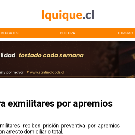
DEPORTES
CULTURA
TURISMO
ra exmilitares por apremios
ilitares reciben prisión preventiva por apremios
n arresto domiciliario total.