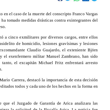
to en el caso de la muerte del conscripto Franco Vargas
a ha tomado medidas drásticas contra exintegrantes del
eso.
zó a cinco exmilitares por diversos cargos, entre ellos
asidelito de homicidio, lesiones gravísimas y lesiones
 excomandante Claudio Guajardo, el exteniente Björn
 y el exenfermero militar Manuel Zambrano, han sido
 tanto, el excapitán Michael Fritz enfrentará arresto
n.
 Mario Carrera, destacó la importancia de esta decisión
reditados todos y cada uno de los hechos en la forma en
e que el Juzgado de Garantía de Arica analizara las
iera la solicitud de la Fiscalía Arica. La noticia fue