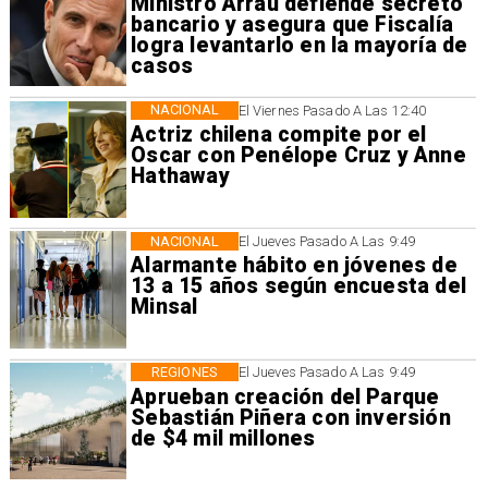
Ministro Arrau defiende secreto
bancario y asegura que Fiscalía
logra levantarlo en la mayoría de
casos
NACIONAL
El Viernes Pasado A Las 12:40
Actriz chilena compite por el
Oscar con Penélope Cruz y Anne
Hathaway
NACIONAL
El Jueves Pasado A Las 9:49
Alarmante hábito en jóvenes de
13 a 15 años según encuesta del
Minsal
REGIONES
El Jueves Pasado A Las 9:49
Aprueban creación del Parque
Sebastián Piñera con inversión
de $4 mil millones