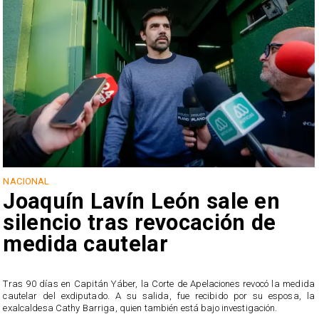
NACIONAL
Joaquín Lavín León sale en
silencio tras revocación de
medida cautelar
s
Tras 90 días en Capitán Yáber, la Corte de Apelaciones revocó la medida
cautelar del exdiputado. A su salida, fue recibido por su esposa, la
exalcaldesa Cathy Barriga, quien también está bajo investigación.