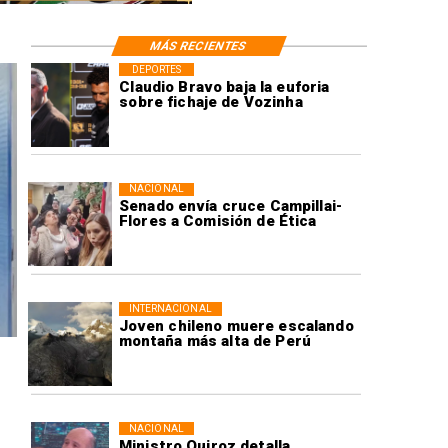
MÁS RECIENTES
DEPORTES
Claudio Bravo baja la euforia
sobre fichaje de Vozinha
NACIONAL
Senado envía cruce Campillai-
Flores a Comisión de Ética
INTERNACIONAL
Joven chileno muere escalando
montaña más alta de Perú
NACIONAL
Ministro Quiroz detalla