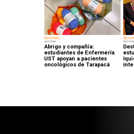
REGIONAL
REGIO
30/07/2026
30/07/202
Abrigo y compañía:
Des
estudiantes de Enfermería
est
UST apoyan a pacientes
Iqu
oncológicos de Tarapacá
inte