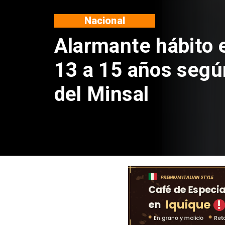
Regiones
Aprueban creación
Sebastián Piñera 
de $4 mil millones