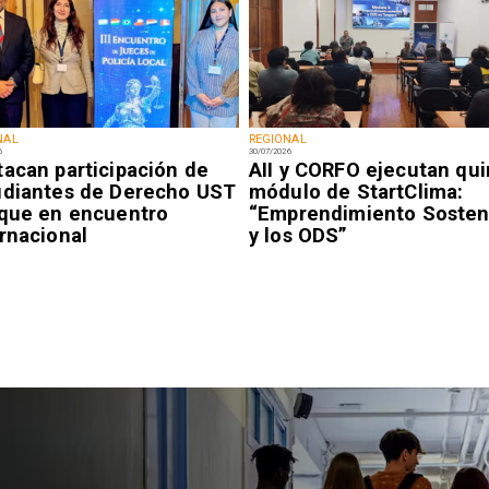
NAL
REGIONAL
6
30/07/2026
tacan participación de
AII y CORFO ejecutan qui
udiantes de Derecho UST
módulo de StartClima:
ique en encuentro
“Emprendimiento Sosten
rnacional
y los ODS”