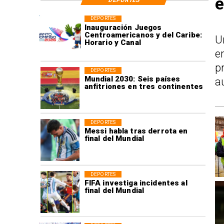
e
DEPORTES
DEPORTES
Inauguración Juegos
Centroamericanos y del Caribe:
U
Horario y Canal
e
p
DEPORTES
Mundial 2030: Seis países
a
anfitriones en tres continentes
DEPORTES
Messi habla tras derrota en
final del Mundial
DEPORTES
FIFA investiga incidentes al
final del Mundial