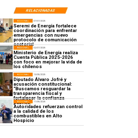
RELACIONADAS
REGIONAL
07/07/2026
Seremi de Energía fortalece
coordinación para enfrentar
emergencias con nuevo
protocolo de comunicación
sectorial
REGIONAL
02/07/2026
Ministerio de Energía realiza
Cuenta Pública 2025-2026
con foco en mejorar la vida de
los chilenos
REGIONAL
13/06/2026
Diputado Álvaro Jofré y
acusación constitucional:
“Buscamos resguardar la
transparencia fiscal y
fortalecer la confianza
pública.”
REGIONAL
11/06/2026
Autoridades refuerzan control
a la calidad de los
combustibles en Alto
Hospicio