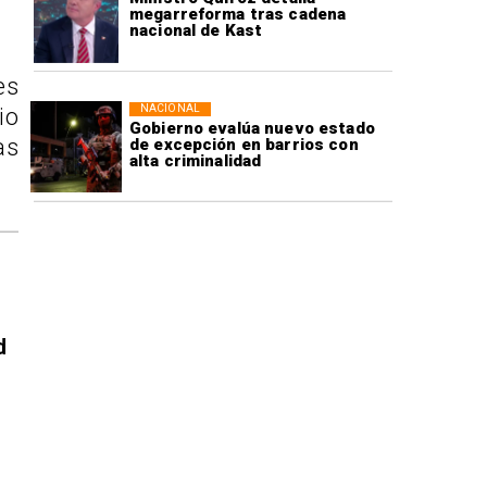
megarreforma tras cadena
nacional de Kast
es
NACIONAL
io
Gobierno evalúa nuevo estado
as
de excepción en barrios con
alta criminalidad
d