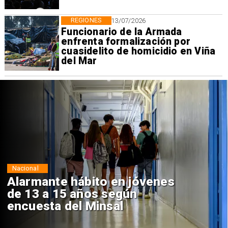
REGIONES
13/07/2026
Funcionario de la Armada
enfrenta formalización por
cuasidelito de homicidio en Viña
del Mar
Regiones
Aprueban creación del Parque
Sebastián Piñera con inversión
de $4 mil millones