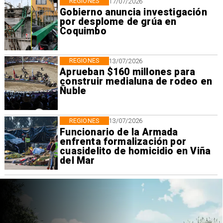
REGIONES
17/07/2026
Gobierno anuncia investigación
por desplome de grúa en
Coquimbo
REGIONES
13/07/2026
Aprueban $160 millones para
construir medialuna de rodeo en
Ñuble
REGIONES
13/07/2026
Funcionario de la Armada
enfrenta formalización por
cuasidelito de homicidio en Viña
del Mar