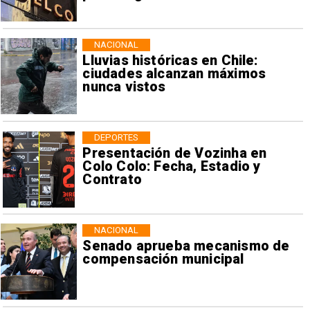
NACIONAL
Lluvias históricas en Chile:
ciudades alcanzan máximos
nunca vistos
DEPORTES
Presentación de Vozinha en
Colo Colo: Fecha, Estadio y
Contrato
NACIONAL
Senado aprueba mecanismo de
compensación municipal