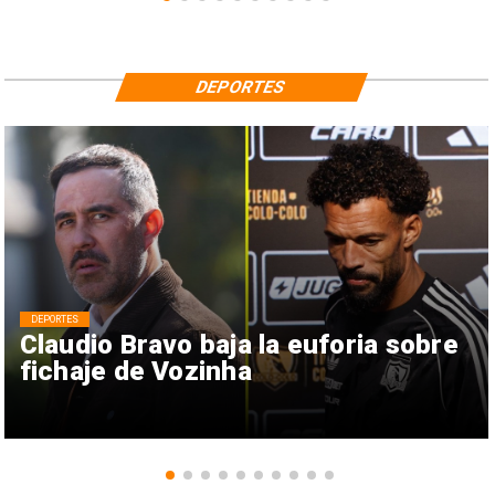
DEPORTES
DEPORTES
Claudio Bravo baja la euforia sobre
fichaje de Vozinha