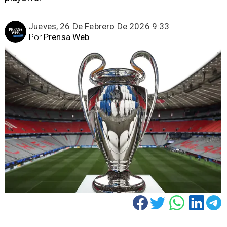
Jueves, 26 De Febrero De 2026 9:33
Por
Prensa Web