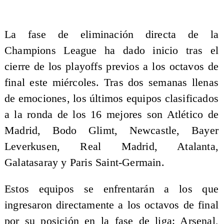
La fase de eliminación directa de la
Champions League ha dado inicio tras el
cierre de los playoffs previos a los octavos de
final este miércoles. Tras dos semanas llenas
de emociones, los últimos equipos clasificados
a la ronda de los 16 mejores son Atlético de
Madrid, Bodo Glimt, Newcastle, Bayer
Leverkusen, Real Madrid, Atalanta,
Galatasaray y Paris Saint-Germain.
Estos equipos se enfrentarán a los que
ingresaron directamente a los octavos de final
por su posición en la fase de liga: Arsenal,