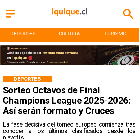
DEPORTES
CULTURA
TURISMO
DEPORTES
Sorteo Octavos de Final
Champions League 2025-2026:
Así serán formato y Cruces
La fase decisiva del torneo europeo comienza tras
conocer a los últimos clasificados desde los
playoffs.