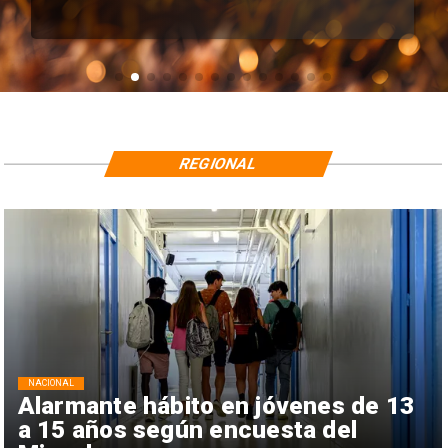
REGIONAL
NACIONAL
Alarmante hábito en jóvenes de 13
a 15 años según encuesta del