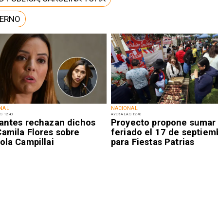
IERNO
NAL
NACIONAL
S 12:40
AYER A LAS 12:40
iantes rechazan dichos
Proyecto propone sumar
Camila Flores sobre
feriado el 17 de septiem
ola Campillai
para Fiestas Patrias