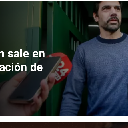
 formalizan
nes