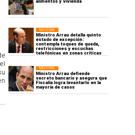
alimentos y vivienda
NACIONAL
Ministro Arrau detalla quinto
estado de excepción:
contempla toques de queda,
restricciones y escuchas
telefónicas en zonas críticas
de
el
NACIONAL
su
Ministro Arrau defiende
secreto bancario y asegura que
en
Fiscalía logra levantarlo en la
mayoría de casos