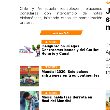
NA
J
Chile y Venezuela restablecen relaciones
consulares con intercambio de notas
s
diplomáticas, iniciando etapa de normalización
bilateral.
m
DEPORTES
DEPORTES
T
Inauguración Juegos
Centroamericanos y del Caribe:
A
Horario y Canal
e
e
DEPORTES
Mundial 2030: Seis países
t
anfitriones en tres continentes
DEPORTES
Messi habla tras derrota en
final del Mundial