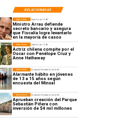
RELACIONADAS
NACIONAL
Ayer A Las 12:40
Ministro Arrau defiende
secreto bancario y asegura
que Fiscalía logra levantarlo
en la mayoría de casos
NACIONAL
Ayer A Las 12:40
Actriz chilena compite por el
Oscar con Penélope Cruz y
Anne Hathaway
NACIONAL
El Jueves Pasado A Las 9:49
Alarmante hábito en jóvenes
de 13 a 15 años según
encuesta del Minsal
REGIONES
El Jueves Pasado A Las 9:49
Aprueban creación del Parque
Sebastián Piñera con
inversión de $4 mil millones