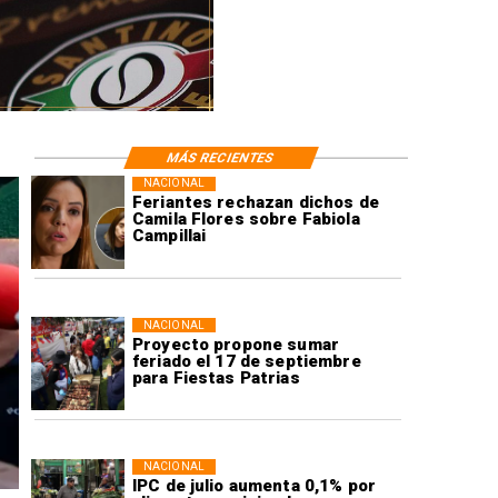
MÁS RECIENTES
NACIONAL
Feriantes rechazan dichos de
Camila Flores sobre Fabiola
Campillai
NACIONAL
Proyecto propone sumar
feriado el 17 de septiembre
para Fiestas Patrias
NACIONAL
IPC de julio aumenta 0,1% por