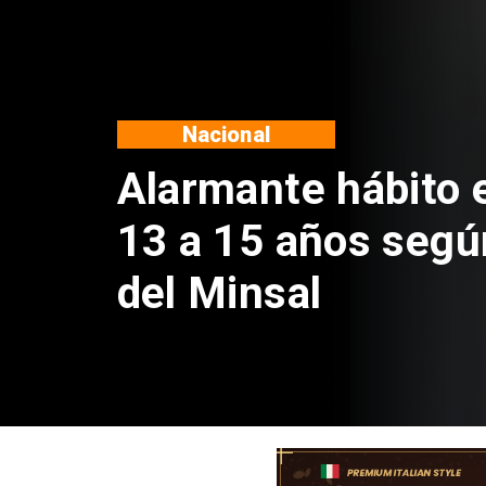
Regiones
Aprueban cre
Sebastián Pi
de $4 mil mi