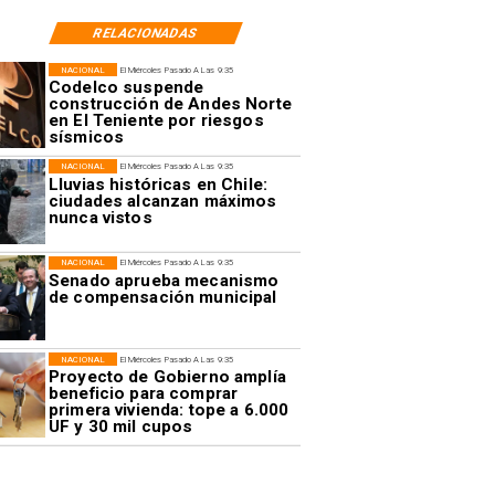
RELACIONADAS
NACIONAL
El Miércoles Pasado A Las 9:35
Codelco suspende
construcción de Andes Norte
en El Teniente por riesgos
sísmicos
NACIONAL
El Miércoles Pasado A Las 9:35
Lluvias históricas en Chile:
ciudades alcanzan máximos
nunca vistos
NACIONAL
El Miércoles Pasado A Las 9:35
Senado aprueba mecanismo
de compensación municipal
NACIONAL
El Miércoles Pasado A Las 9:35
Proyecto de Gobierno amplía
beneficio para comprar
primera vivienda: tope a 6.000
UF y 30 mil cupos