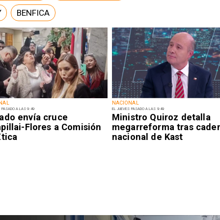
Y
BENFICA
NAL
NACIONAL
 PASADO A LAS 9:49
EL JUEVES PASADO A LAS 9:49
ado envía cruce
Ministro Quiroz detalla
illai-Flores a Comisión
megarreforma tras cade
tica
nacional de Kast