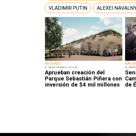
VLADIMIR PUTIN
ALEXEI NAVALN
REGIONES
NACIO
EL JUEVES PASADO A LAS 9:49
EL JUEVES
Aprueban creación del
Sen
Parque Sebastián Piñera con
Camp
inversión de $4 mil millones
de É