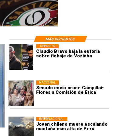
MÁS RECIENTES
DEPORTES
Claudio Bravo baja la euforia
sobre fichaje de Vozinha
NACIONAL
Senado envía cruce Campillai-
Flores a Comisión de Ética
INTERNACIONAL
Joven chileno muere escalando
montaña más alta de Perú