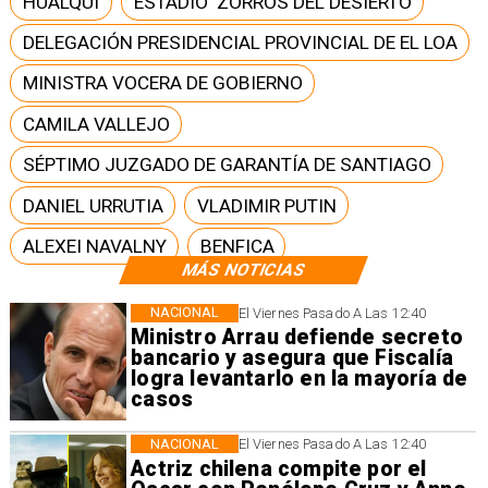
HUALQUI
ESTADIO 'ZORROS DEL DESIERTO
DELEGACIÓN PRESIDENCIAL PROVINCIAL DE EL LOA
MINISTRA VOCERA DE GOBIERNO
CAMILA VALLEJO
SÉPTIMO JUZGADO DE GARANTÍA DE SANTIAGO
DANIEL URRUTIA
VLADIMIR PUTIN
ALEXEI NAVALNY
BENFICA
MÁS NOTICIAS
NACIONAL
El Viernes Pasado A Las 12:40
Ministro Arrau defiende secreto
bancario y asegura que Fiscalía
logra levantarlo en la mayoría de
casos
NACIONAL
El Viernes Pasado A Las 12:40
Actriz chilena compite por el