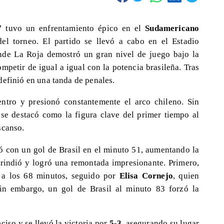
7
tuvo un enfrentamiento épico en el
Sudamericano
del torneo. El partido se llevó a cabo en el Estadio
nde La Roja demostró un gran nivel de juego bajo la
ompetir de igual a igual con la potencia brasileña. Tras
e definió en una tanda de penales.
entro y presionó constantemente el arco chileno. Sin
se destacó como la figura clave del primer tiempo al
scanso.
ó con un gol de Brasil en el minuto 51, aumentando la
 rindió y logró una remontada impresionante. Primero,
 a los 68 minutos, seguido por
Elisa Cornejo
, quien
Sin embargo, un gol de Brasil al minuto 83 forzó la
ciso y se llevó la victoria por
5-3
, asegurando su lugar