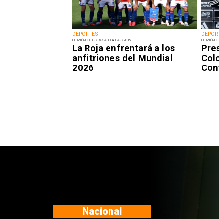
DEPORTES
DEPOR
EL MIÉRCOLES PASADO A LAS 9:35
EL MIÉRCO
La Roja enfrentará a los
Pre
anfitriones del Mundial
Colo
2026
Con
Nacional