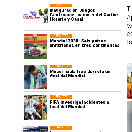
DEPORTES
T
Inauguración Juegos
Centroamericanos y del Caribe:
A
Horario y Canal
e
e
DEPORTES
Mundial 2030: Seis países
t
anfitriones en tres continentes
DEPORTES
Messi habla tras derrota en
final del Mundial
DEPORTES
FIFA investiga incidentes al
final del Mundial
DEPORTES