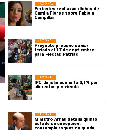
NACIONAL
Feriantes rechazan dichos de
Camila Flores sobre Fabiola
Campillai
NACIONAL
Proyecto propone sumar
feriado el 17 de septiembre
para Fiestas Patrias
NACIONAL
IPC de julio aumenta 0,1% por
alimentos y vivienda
NACIONAL
Ministro Arrau detalla quinto
estado de excepción:
contempla toques de queda,