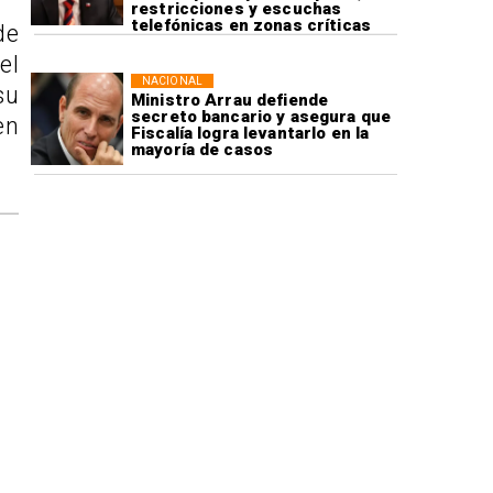
restricciones y escuchas
telefónicas en zonas críticas
de
el
NACIONAL
su
Ministro Arrau defiende
secreto bancario y asegura que
en
Fiscalía logra levantarlo en la
mayoría de casos