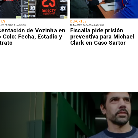
TES
DEPORTES
LES PASADO A LAS 9:35
EL MARTES PASADO A LAS 9:55
sentación de Vozinha en
Fiscalía pide prisión
 Colo: Fecha, Estadio y
preventiva para Michael
trato
Clark en Caso Sartor