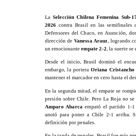
La
Selección Chilena Femenina Sub-1
2026
contra Brasil en las semifinales 
Defensores del Chaco, en Asunción, do
dirección de
Vanessa Arauz
, logrando c
un emocionante
empate 2-2
, la suerte s
Desde el inicio, Brasil dominó el encu
embargo, la portera
Oriana Cristancho
mantener el marcador en cero hasta el de
En la segunda mitad, el empate se rompi
presión sobre Chile. Pero La Roja no se
Amparo Abarca
empató el partido 1-1
anotó para poner a Chile 2-1 arriba. 
definición por penales.
En la tanda de penales, Brasil fue más pre