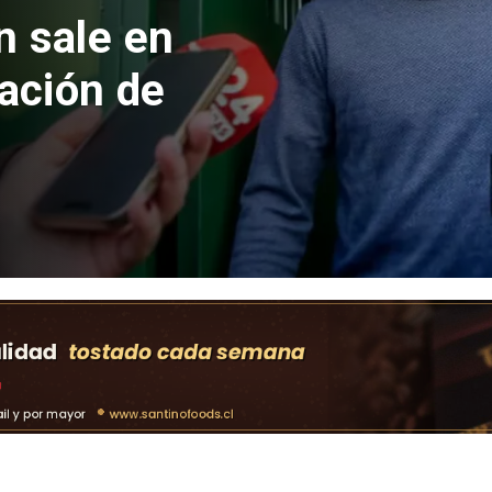
 formalizan
nes