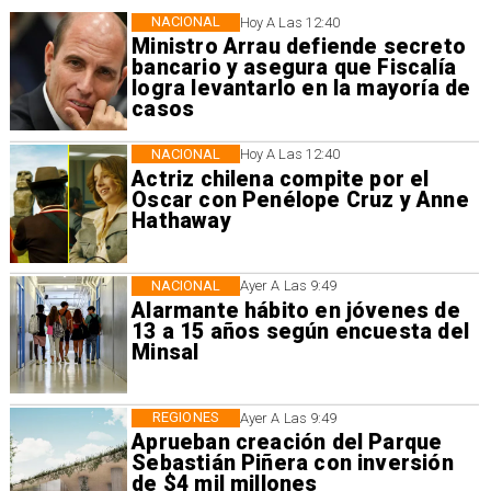
NACIONAL
Hoy A Las 12:40
Ministro Arrau defiende secreto
bancario y asegura que Fiscalía
logra levantarlo en la mayoría de
casos
NACIONAL
Hoy A Las 12:40
Actriz chilena compite por el
Oscar con Penélope Cruz y Anne
Hathaway
NACIONAL
Ayer A Las 9:49
Alarmante hábito en jóvenes de
13 a 15 años según encuesta del
Minsal
REGIONES
Ayer A Las 9:49
Aprueban creación del Parque
Sebastián Piñera con inversión
de $4 mil millones