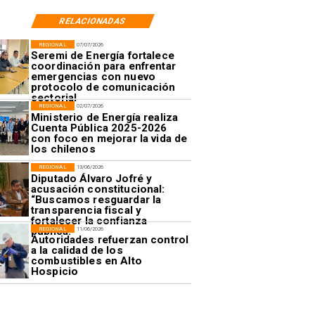
RELACIONADAS
REGIONAL
07/07/2026
Seremi de Energía fortalece
coordinación para enfrentar
emergencias con nuevo
protocolo de comunicación
sectorial
REGIONAL
02/07/2026
Ministerio de Energía realiza
Cuenta Pública 2025-2026
con foco en mejorar la vida de
los chilenos
REGIONAL
13/06/2026
Diputado Álvaro Jofré y
acusación constitucional:
“Buscamos resguardar la
transparencia fiscal y
fortalecer la confianza
pública.”
REGIONAL
11/06/2026
Autoridades refuerzan control
a la calidad de los
combustibles en Alto
Hospicio