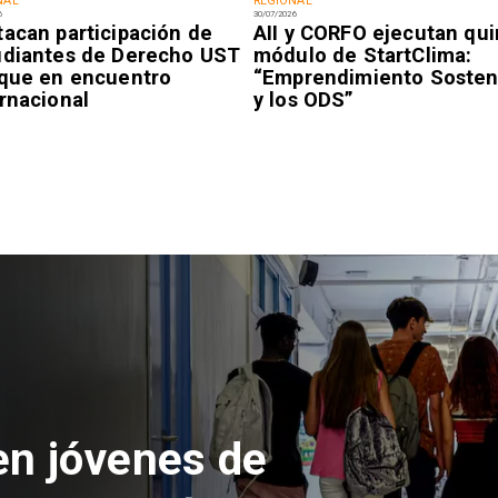
NAL
REGIONAL
6
30/07/2026
tacan participación de
AII y CORFO ejecutan qui
udiantes de Derecho UST
módulo de StartClima:
ique en encuentro
“Emprendimiento Sosten
rnacional
y los ODS”
 la euforia