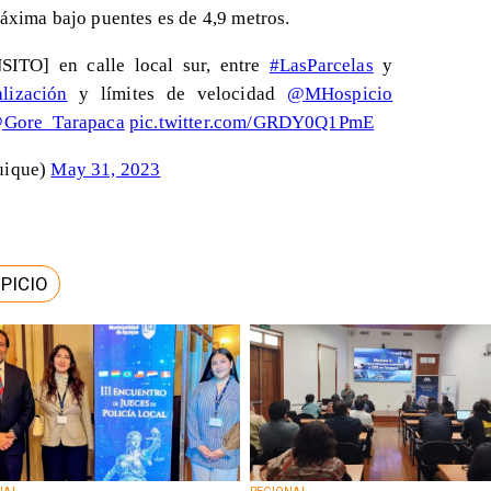
máxima bajo puentes es de 4,9 metros.
O] en calle local sur, entre
#LasParcelas
y
lización
y límites de velocidad
@MHospicio
Gore_Tarapaca
pic.twitter.com/GRDY0Q1PmE
uique)
May 31, 2023
PICIO