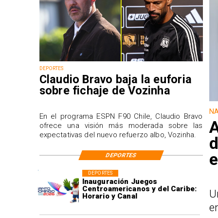
DEPORTES
Claudio Bravo baja la euforia
sobre fichaje de Vozinha
NA
En el programa ESPN F90 Chile, Claudio Bravo
A
ofrece una visión más moderada sobre las
expectativas del nuevo refuerzo albo, Vozinha.
d
e
DEPORTES
DEPORTES
Inauguración Juegos
Centroamericanos y del Caribe:
U
Horario y Canal
e