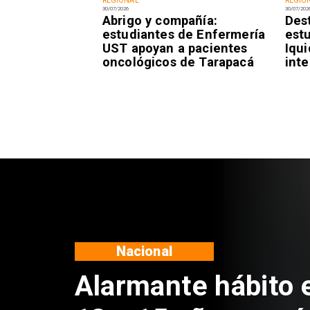
REGIONAL
REGIO
30/07/2026
30/07/202
Abrigo y compañía:
Des
estudiantes de Enfermería
est
UST apoyan a pacientes
Iqu
oncológicos de Tarapacá
inte
Deportes
Claudio Bravo baja