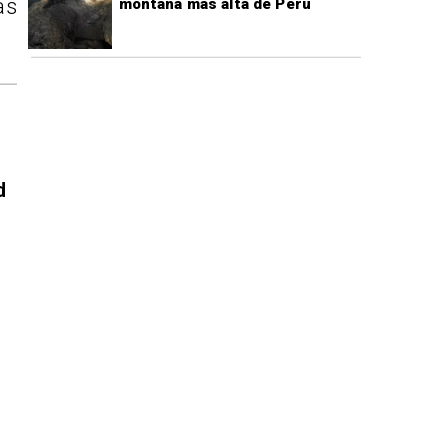
as
montaña más alta de Perú
d