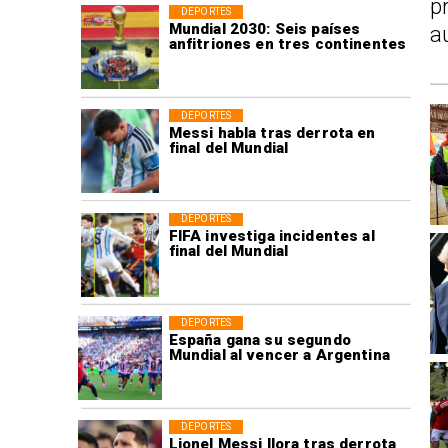
p
DEPORTES
Mundial 2030: Seis países
a
anfitriones en tres continentes
DEPORTES
Messi habla tras derrota en
final del Mundial
DEPORTES
FIFA investiga incidentes al
final del Mundial
DEPORTES
España gana su segundo
Mundial al vencer a Argentina
DEPORTES
Lionel Messi llora tras derrota