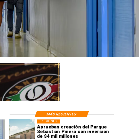
MÁS RECIENTES
REGIONES
Aprueban creación del Parque
Sebastián Piñera con inversión
de $4 mil millones