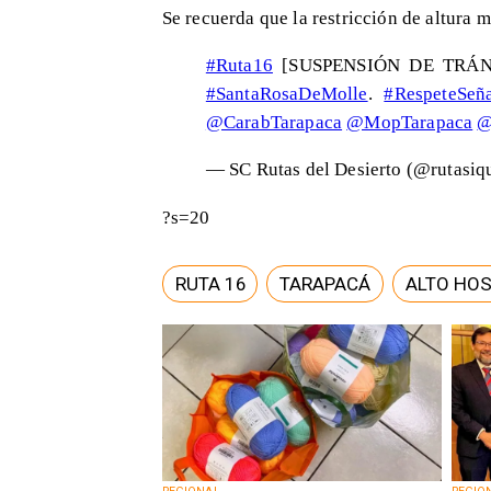
Se recuerda que la restricción de altura 
#Ruta16
[SUSPENSIÓN DE TRÁNSIT
#SantaRosaDeMolle
.
#RespeteSeña
@CarabTarapaca
@MopTarapaca
@
— SC Rutas del Desierto (@rutasiq
?s=20
RUTA 16
TARAPACÁ
ALTO HOS