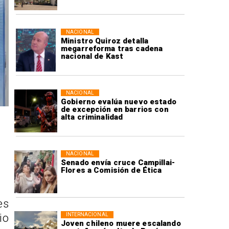
NACIONAL
Ministro Quiroz detalla
megarreforma tras cadena
nacional de Kast
NACIONAL
Gobierno evalúa nuevo estado
de excepción en barrios con
alta criminalidad
NACIONAL
Senado envía cruce Campillai-
Flores a Comisión de Ética
es
INTERNACIONAL
io
Joven chileno muere escalando