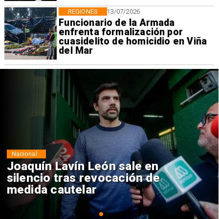
REGIONES
13/07/2026
Funcionario de la Armada
enfrenta formalización por
cuasidelito de homicidio en Viña
del Mar
Nacional
Chile y Venezuela formalizan
reinicio de relaciones
consulares