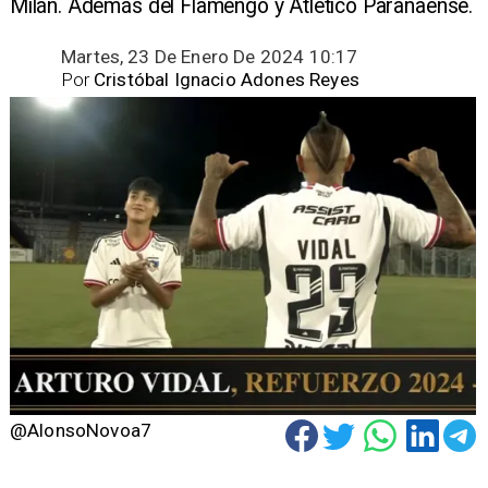
Milán. Además del Flamengo y Atlético Paranaense.
Martes, 23 De Enero De 2024 10:17
Por
Cristóbal Ignacio Adones Reyes
@AlonsoNovoa7