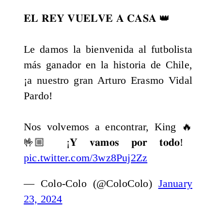
𝐄𝐋 𝐑𝐄𝐘 𝐕𝐔𝐄𝐋𝐕𝐄 𝐀 𝐂𝐀𝐒𝐀 👑
Le damos la bienvenida al futbolista
más ganador en la historia de Chile,
¡a nuestro gran Arturo Erasmo Vidal
Pardo!
Nos volvemos a encontrar, King 🔥
🤟🏼 ¡𝐘 𝐯𝐚𝐦𝐨𝐬 𝐩𝐨𝐫 𝐭𝐨𝐝𝐨!
pic.twitter.com/3wz8Puj2Zz
— Colo-Colo (@ColoColo)
January
23, 2024