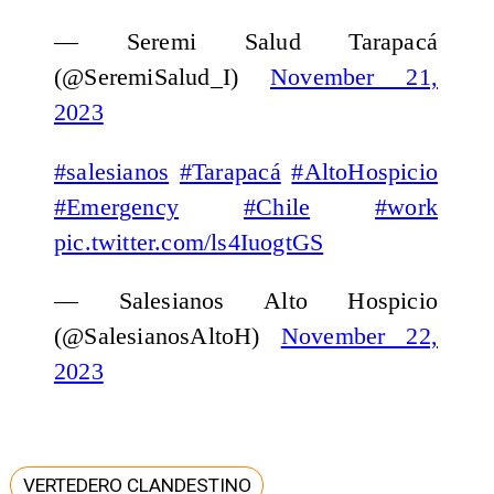
— Seremi Salud Tarapacá
(@SeremiSalud_I)
November 21,
2023
#salesianos
#Tarapacá
#AltoHospicio
#Emergency
#Chile
#work
pic.twitter.com/ls4IuogtGS
— Salesianos Alto Hospicio
(@SalesianosAltoH)
November 22,
2023
VERTEDERO CLANDESTINO