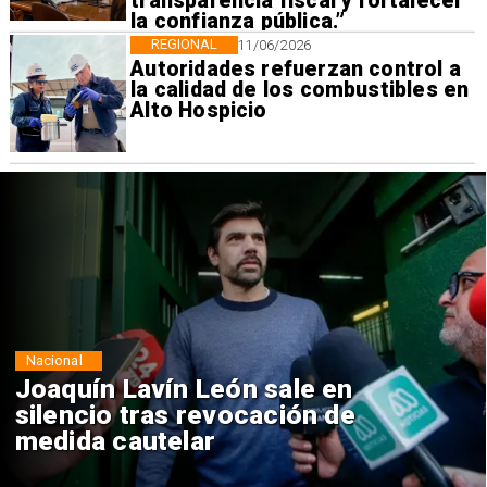
transparencia fiscal y fortalecer
la confianza pública.”
REGIONAL
11/06/2026
Autoridades refuerzan control a
la calidad de los combustibles en
Alto Hospicio
Nacional
Chile y Venezuela formalizan
reinicio de relaciones
consulares