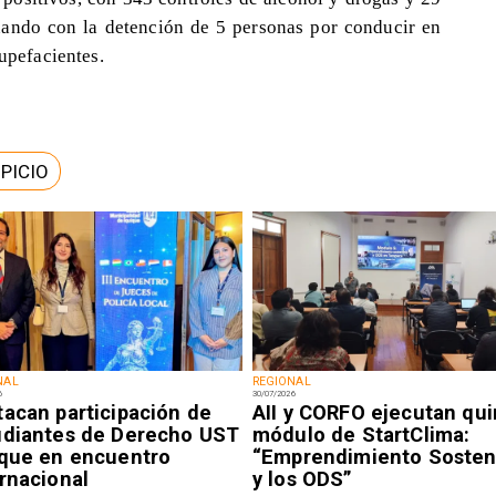
inando con la detención de 5 personas por conducir en
tupefacientes.
PICIO
NAL
REGIONAL
6
30/07/2026
tacan participación de
AII y CORFO ejecutan qui
udiantes de Derecho UST
módulo de StartClima:
ique en encuentro
“Emprendimiento Sosten
rnacional
y los ODS”