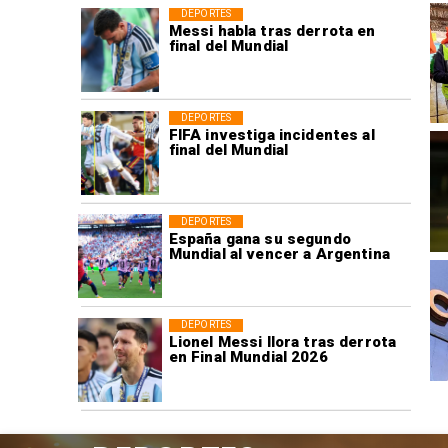
DEPORTES
Messi habla tras derrota en
final del Mundial
DEPORTES
FIFA investiga incidentes al
final del Mundial
DEPORTES
España gana su segundo
Mundial al vencer a Argentina
DEPORTES
Lionel Messi llora tras derrota
en Final Mundial 2026