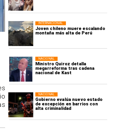
INTERNACIONAL
Joven chileno muere escalando
montaña más alta de Perú
NACIONAL
Ministro Quiroz detalla
megarreforma tras cadena
nacional de Kast
es
NACIONAL
io
Gobierno evalúa nuevo estado
as
de excepción en barrios con
alta criminalidad