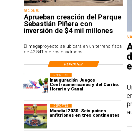
REGIONES
Aprueban creación del Parque
Sebastián Piñera con
inversión de $4 mil millones
NA
A
El megaproyecto se ubicará en un terreno fiscal
de 42.841 metros cuadrados.
d
e
DEPORTES
DEPORTES
Inauguración Juegos
Centroamericanos y del Caribe:
U
Horario y Canal
e
p
DEPORTES
Mundial 2030: Seis países
a
anfitriones en tres continentes