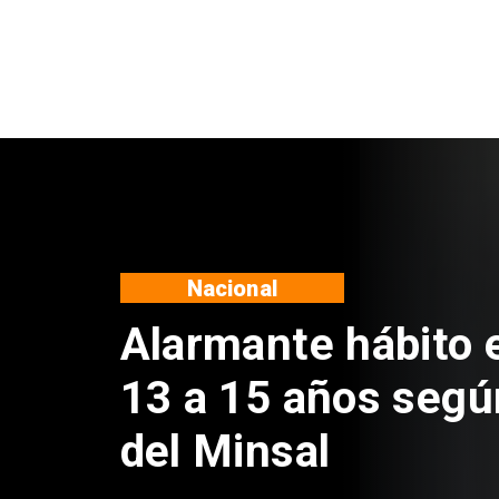
Regiones
Aprueban creación
Sebastián Piñera 
de $4 mil millones