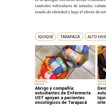
controles vehiculares de tránsito, culm
estado de ebriedad y bajo el efecto de es
IQUIQUE
TARAPACÁ
ALTO HOS
REGIONAL
REGIO
30/07/2026
30/07/202
Abrigo y compañía:
Des
estudiantes de Enfermería
est
UST apoyan a pacientes
Iqu
oncológicos de Tarapacá
inte