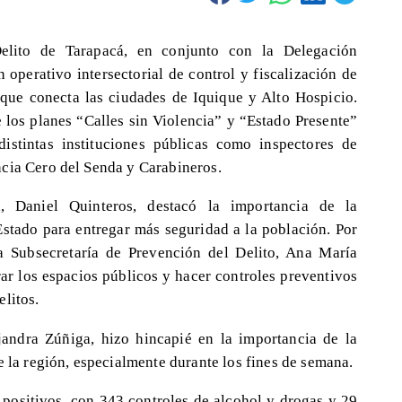
elito de Tarapacá, en conjunto con la Delegación
 operativo intersectorial de control y fiscalización de
que conecta las ciudades de Iquique y Alto Hospicio.
e los planes “Calles sin Violencia” y “Estado Presente”
distintas instituciones públicas como inspectores de
cia Cero del Senda y Carabineros.
, Daniel Quinteros, destacó la importancia de la
 Estado para entregar más seguridad a la población. Por
la Subsecretaría de Prevención del Delito, Ana María
rar los espacios públicos y hacer controles preventivos
litos.
jandra Zúñiga, hizo hincapié en la importancia de la
e la región, especialmente durante los fines de semana.
 positivos, con 343 controles de alcohol y drogas y 29