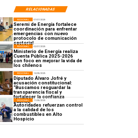
RELACIONADAS
REGIONAL
07/07/2026
Seremi de Energía fortalece
coordinación para enfrentar
emergencias con nuevo
protocolo de comunicación
sectorial
REGIONAL
02/07/2026
Ministerio de Energía realiza
Cuenta Pública 2025-2026
con foco en mejorar la vida de
los chilenos
REGIONAL
13/06/2026
Diputado Álvaro Jofré y
acusación constitucional:
“Buscamos resguardar la
transparencia fiscal y
fortalecer la confianza
pública.”
REGIONAL
11/06/2026
Autoridades refuerzan control
a la calidad de los
combustibles en Alto
Hospicio