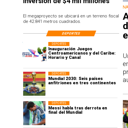
inversión de $4 mil millones
NA
A
El megaproyecto se ubicará en un terreno fiscal
de 42.841 metros cuadrados.
d
e
DEPORTES
DEPORTES
Inauguración Juegos
Centroamericanos y del Caribe:
U
Horario y Canal
e
p
DEPORTES
Mundial 2030: Seis países
a
anfitriones en tres continentes
DEPORTES
Messi habla tras derrota en
final del Mundial