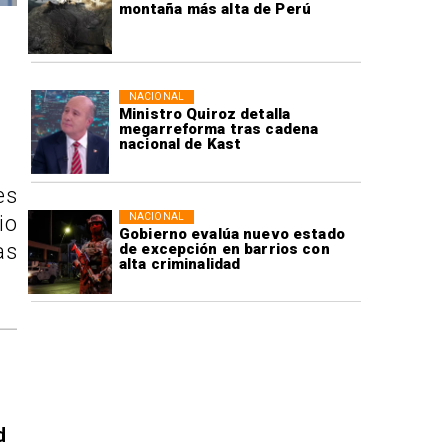
montaña más alta de Perú
NACIONAL
Ministro Quiroz detalla
megarreforma tras cadena
nacional de Kast
es
NACIONAL
io
Gobierno evalúa nuevo estado
as
de excepción en barrios con
alta criminalidad
d