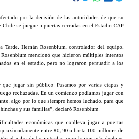
fectado por la decisión de las autoridades de que su
e Chile se juegue a puertas cerradas en el Estadio CAP
la Tarde, Hernán Rosenblum, controlador del equipo,
. Rosenblum mencionó que hicieron múltiples intentos
onados en el estadio, pero no lograron persuadir a los
 que jugar sin público. Pasamos por varias etapas y
y luego rechazadas. En un comienzo podíamos jugar con
tante, algo por lo que siempre hemos luchado, para que
 hinchas y sus familias”, declaró Rosenblum.
ificultades económicas que conlleva jugar a puertas
s aproximadamente entre 80, 90 o hasta 100 millones de
gún el valor de las entradas, pero lo que más duele es