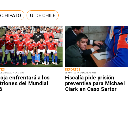
ACHIPATO
U. DE CHILE
TES
DEPORTES
LES PASADO A LAS 9:35
EL MARTES PASADO A LAS 9:55
oja enfrentará a los
Fiscalía pide prisión
triones del Mundial
preventiva para Michael
6
Clark en Caso Sartor