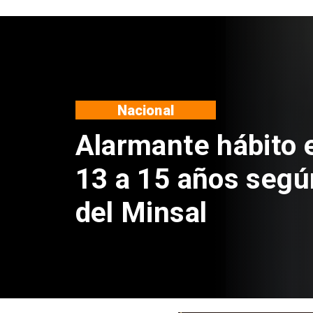
Regiones
Aprueban creación
Sebastián Piñera 
de $4 mil millones