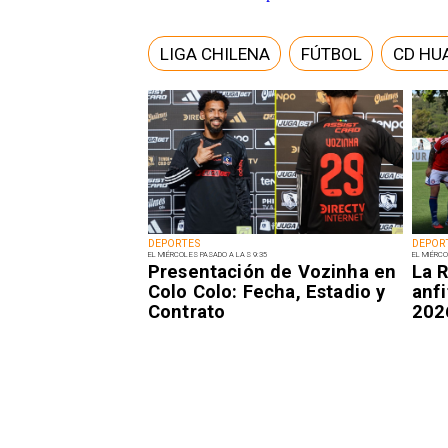
LIGA CHILENA
FÚTBOL
CD HU
DEPORTES
DEPOR
EL MIÉRCOLES PASADO A LAS 9:35
EL MIÉRCO
Presentación de Vozinha en
La R
Colo Colo: Fecha, Estadio y
anfi
Contrato
202