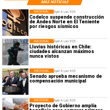
MÁS NOTICIAS
NACIONAL
Ayer A Las 9:35
Codelco suspende construcción
de Andes Norte en El Teniente
por riesgos sísmicos
NACIONAL
Ayer A Las 9:35
Lluvias históricas en Chile:
ciudades alcanzan máximos
nunca vistos
NACIONAL
Ayer A Las 9:35
Senado aprueba mecanismo de
compensación municipal
NACIONAL
Ayer A Las 9:35
Proyecto de Gobierno amplía