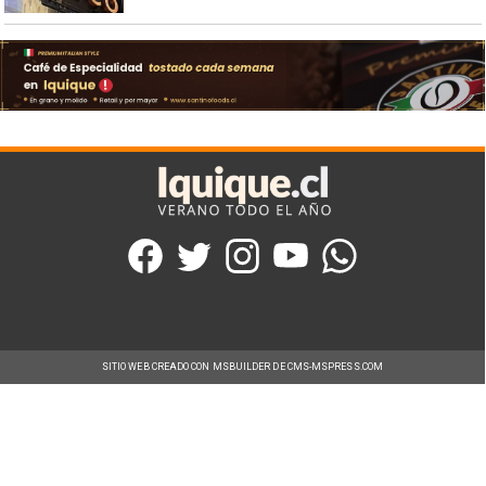
SITIO WEB CREADO CON MSBUILDER DE CMS-MSPRESS.COM