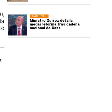
u,
NACIONAL
la
Ministro Quiroz detalla
megarreforma tras cadena
to
nacional de Kast
o