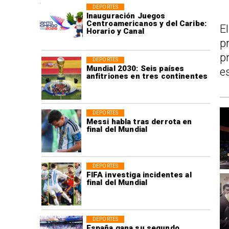
DEPORTES
Inauguración Juegos
Centroamericanos y del Caribe:
E
Horario y Canal
p
p
DEPORTES
Mundial 2030: Seis países
e
anfitriones en tres continentes
DEPORTES
Messi habla tras derrota en
final del Mundial
DEPORTES
FIFA investiga incidentes al
final del Mundial
DEPORTES
España gana su segundo