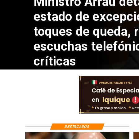
Ministro Arrau de
bancario y asegura
logra levantarlo e
casos
DESTACADOS