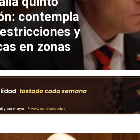
fiende secreto
 que Fiscalía
n la mayoría de