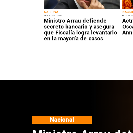
NACIONAL
NACIO
HOY A LAS 12:40
HOY A LAS
Ministro Arrau defiende
Actr
secreto bancario y asegura
Osc
que Fiscalía logra levantarlo
Ann
en la mayoría de casos
Nacional