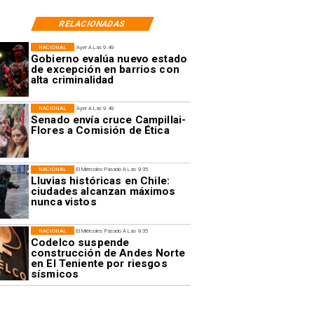
RELACIONADAS
NACIONAL
Ayer A Las 9:49
Gobierno evalúa nuevo estado
de excepción en barrios con
alta criminalidad
NACIONAL
Ayer A Las 9:49
Senado envía cruce Campillai-
Flores a Comisión de Ética
NACIONAL
El Miércoles Pasado A Las 9:35
Lluvias históricas en Chile:
ciudades alcanzan máximos
nunca vistos
NACIONAL
El Miércoles Pasado A Las 9:35
Codelco suspende
construcción de Andes Norte
en El Teniente por riesgos
sísmicos