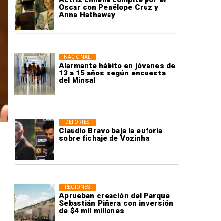
Actriz chilena compite por el
Oscar con Penélope Cruz y
Anne Hathaway
NACIONAL
Alarmante hábito en jóvenes de
13 a 15 años según encuesta
del Minsal
DEPORTES
Claudio Bravo baja la euforia
sobre fichaje de Vozinha
REGIONES
Aprueban creación del Parque
Sebastián Piñera con inversión
de $4 mil millones