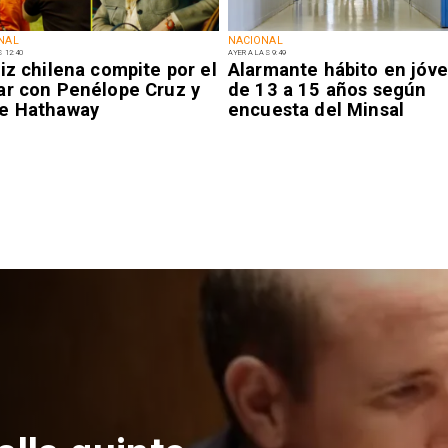
NAL
NACIONAL
 12:40
AYER A LAS 9:49
iz chilena compite por el
Alarmante hábito en jóv
ar con Penélope Cruz y
de 13 a 15 años según
e Hathaway
encuesta del Minsal