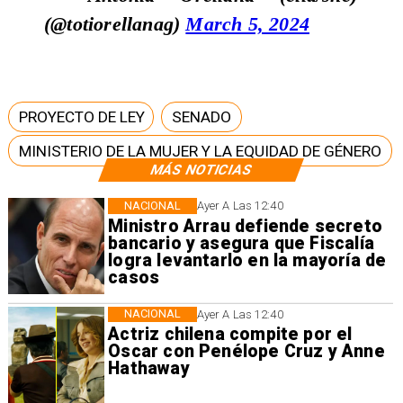
(@totiorellanag)
March 5, 2024
PROYECTO DE LEY
SENADO
MINISTERIO DE LA MUJER Y LA EQUIDAD DE GÉNERO
MÁS NOTICIAS
NACIONAL
Ayer A Las 12:40
Ministro Arrau defiende secreto
bancario y asegura que Fiscalía
logra levantarlo en la mayoría de
casos
NACIONAL
Ayer A Las 12:40
Actriz chilena compite por el
Oscar con Penélope Cruz y Anne
Hathaway