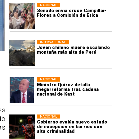
NACIONAL
Senado envía cruce Campillai-
Flores a Comisión de Ética
INTERNACIONAL
Joven chileno muere escalando
montaña más alta de Perú
NACIONAL
Ministro Quiroz detalla
megarreforma tras cadena
nacional de Kast
es
NACIONAL
io
Gobierno evalúa nuevo estado
as
de excepción en barrios con
alta criminalidad