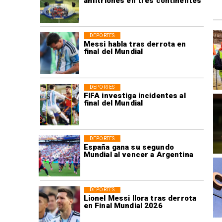
anfitriones en tres continentes
DEPORTES
Messi habla tras derrota en
final del Mundial
DEPORTES
FIFA investiga incidentes al
final del Mundial
DEPORTES
España gana su segundo
Mundial al vencer a Argentina
DEPORTES
Lionel Messi llora tras derrota
en Final Mundial 2026