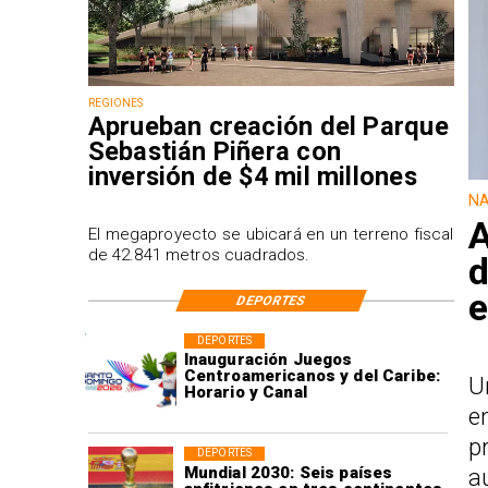
REGIONES
Aprueban creación del Parque
Sebastián Piñera con
inversión de $4 mil millones
NA
A
El megaproyecto se ubicará en un terreno fiscal
de 42.841 metros cuadrados.
d
e
DEPORTES
DEPORTES
Inauguración Juegos
Centroamericanos y del Caribe:
U
Horario y Canal
e
p
DEPORTES
Mundial 2030: Seis países
a